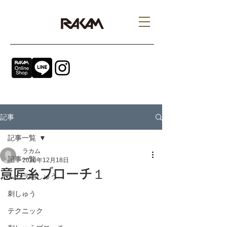
記事
記事一覧
ラカム
記事一覧
2020年12月18日
意匠糸ブローチ１
ムカラ刺しゅう
刺しゅう
テクニック