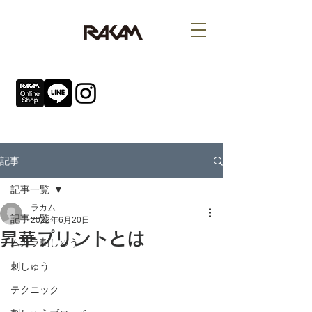
記事
記事一覧
ラカム
記事一覧
2022年6月20日
昇華プリントとは
ムカラ刺しゅう
刺しゅう
テクニック