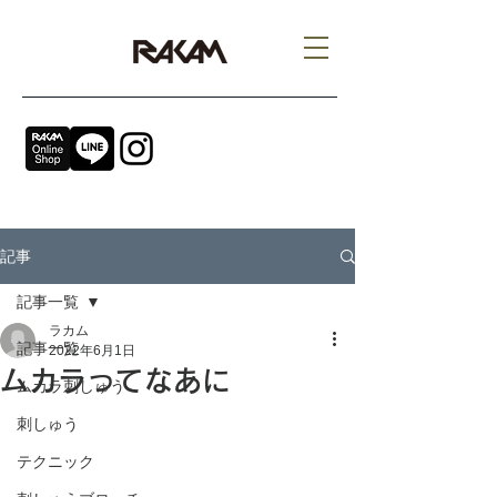
記事
記事一覧
ラカム
記事一覧
2022年6月1日
ムカラってなあに
ムカラ刺しゅう
刺しゅう
テクニック