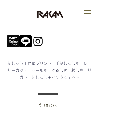
刺しゅう＋昇華プリント
、
手刺しゅう風
、
レー
ザーカット
、
モール風
、
ぐるうめ
、
粒うち
、
サ
ガラ
、
刺しゅう＋インクジェット
Bumps
​ぽこぽこ